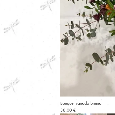
Bouquet variado brunia
Precio
38,00 €