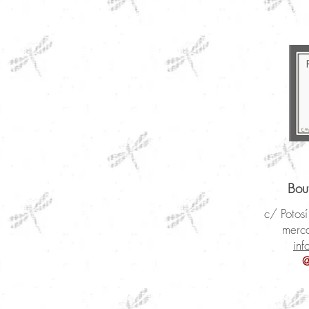
Bou
c/ Poto
merc
inf
@