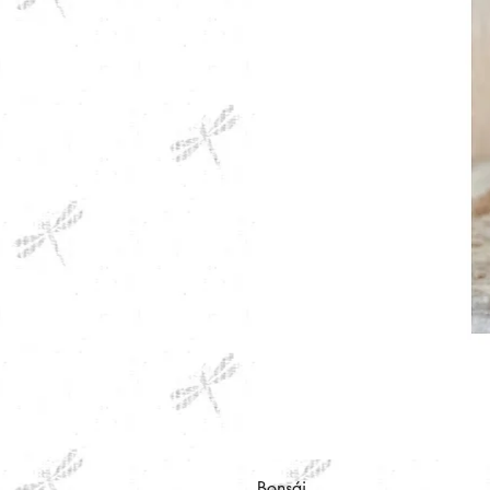
Bonsái