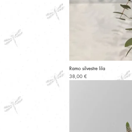
Ramo silvestre lila
Precio
38,00 €